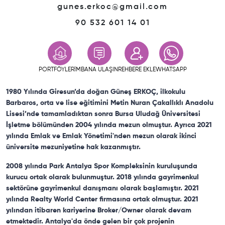
gunes.erkoc@gmail.com
90
532 601 14 01
PORTFÖYLERİM
BANA ULAŞIN
REHBERE EKLE
WHATSAPP
1980 Yılında Giresun’da doğan Güneş ERKOÇ, ilkokulu
Barbaros, orta ve lise eğitimini Metin Nuran Çakallıklı Anadolu
Lisesi’nde tamamladıktan sonra Bursa Uludağ Üniversitesi
İşletme bölümünden 2004 yılında mezun olmuştur. Ayrıca 2021
yılında Emlak ve Emlak Yönetimi'nden mezun olarak ikinci
üniversite mezuniyetine hak kazanmıştır.
2008 yılında Park Antalya Spor Kompleksinin kuruluşunda
kurucu ortak olarak bulunmuştur. 2018 yılında gayrimenkul
sektörüne gayrimenkul danışmanı olarak başlamıştır. 2021
yılında Realty World Center firmasına ortak olmuştur. 2021
yılından itibaren kariyerine Broker/Owner olarak devam
etmektedir. Antalya'da önde gelen bir çok projenin