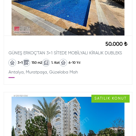
50.000 ₺
GÜNEŞ ERKOÇ'TAN 3+1 SİTEDE MOBİLYALI KİRALIK DUBLEKS
3+1
150
m2
1. Kat
6-10
Yıl
Antalya, Muratpaşa, Güzeloba Mah
SATILIK
KONUT