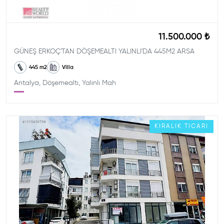
11.500.000 ₺
GÜNEŞ ERKOÇ'TAN DÖŞEMEALTI YALINLI'DA 445M2 ARSA
445
m2
Villa
Antalya, Döşemealtı, Yalınlı Mah
KIRALIK
TICARI