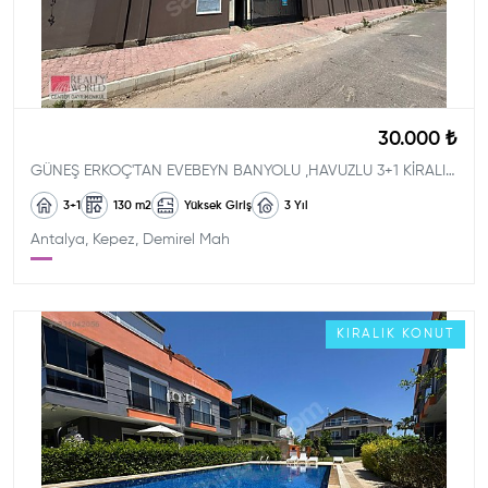
30.000 ₺
GÜNEŞ ERKOÇ'TAN EVEBEYN BANYOLU ,HAVUZLU 3+1 KİRALIK DAİRE
3+1
130
m2
Yüksek Giriş
3
Yıl
Antalya, Kepez, Demirel Mah
KIRALIK
KONUT