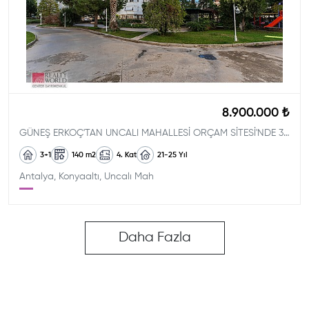
8.900.000 ₺
GÜNEŞ ERKOÇ'TAN UNCALI MAHALLESİ ORÇAM SİTESİ'NDE 3+1 ARAKAT
3+1
140
m2
4. Kat
21-25
Yıl
Antalya, Konyaaltı, Uncalı Mah
Daha Fazla