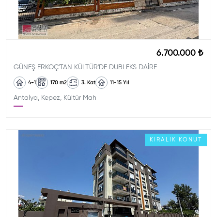
6.700.000 ₺
GÜNEŞ ERKOÇ'TAN KÜLTÜR'DE DUBLEKS DAİRE
4+1
170
m2
3. Kat
11-15
Yıl
Antalya, Kepez, Kültür Mah
KIRALIK
KONUT