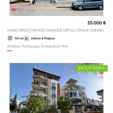
55.000 ₺
GÜNEŞ ERKOÇ'TAN ESKİ SANAYİDE DEPOLU KİRALIK DÜKKAN
150
m2
Dükkan & Mağaza
Antalya, Muratpaşa, Dutlubahçe Mah
SATILIK
KONUT