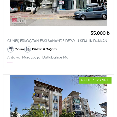
55.000 ₺
GÜNEŞ ERKOÇ'TAN ESKİ SANAYİDE DEPOLU KİRALIK DÜKKAN
150
m2
Dükkan & Mağaza
Antalya, Muratpaşa, Dutlubahçe Mah
SATILIK
KONUT