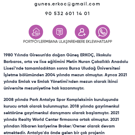
gunes.erkoc@gmail.com
90
532 601 14 01
PORTFÖYLERİM
BANA ULAŞIN
REHBERE EKLE
WHATSAPP
1980 Yılında Giresun’da doğan Güneş ERKOÇ, ilkokulu
Barbaros, orta ve lise eğitimini Metin Nuran Çakallıklı Anadolu
Lisesi’nde tamamladıktan sonra Bursa Uludağ Üniversitesi
İşletme bölümünden 2004 yılında mezun olmuştur. Ayrıca 2021
yılında Emlak ve Emlak Yönetimi'nden mezun olarak ikinci
üniversite mezuniyetine hak kazanmıştır.
2008 yılında Park Antalya Spor Kompleksinin kuruluşunda
kurucu ortak olarak bulunmuştur. 2018 yılında gayrimenkul
sektörüne gayrimenkul danışmanı olarak başlamıştır. 2021
yılında Realty World Center firmasına ortak olmuştur. 2021
yılından itibaren kariyerine Broker/Owner olarak devam
etmektedir. Antalya'da önde gelen bir çok projenin