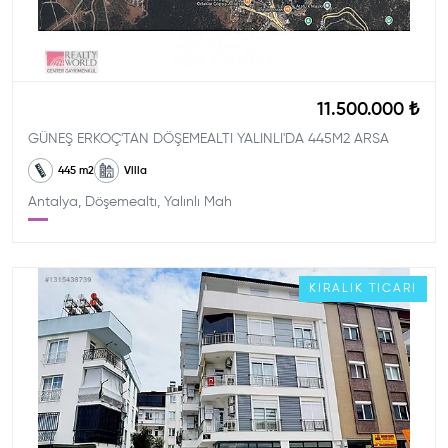
11.500.000 ₺
GÜNEŞ ERKOÇ'TAN DÖŞEMEALTI YALINLI'DA 445M2 ARSA
445
m2
Villa
Antalya, Döşemealtı, Yalınlı Mah
KIRALIK
TICARI