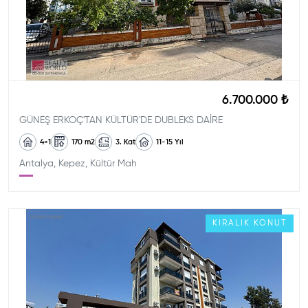
6.700.000 ₺
GÜNEŞ ERKOÇ'TAN KÜLTÜR'DE DUBLEKS DAİRE
4+1
170
m2
3. Kat
11-15
Yıl
Antalya, Kepez, Kültür Mah
KIRALIK
KONUT