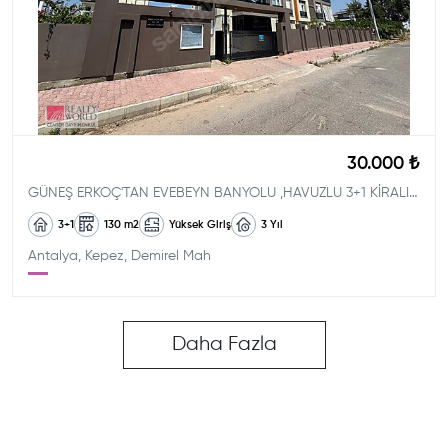
30.000 ₺
GÜNEŞ ERKOÇ'TAN EVEBEYN BANYOLU ,HAVUZLU 3+1 KİRALIK DAİRE
3+1
130
m2
Yüksek Giriş
3
Yıl
Antalya, Kepez, Demirel Mah
Daha Fazla