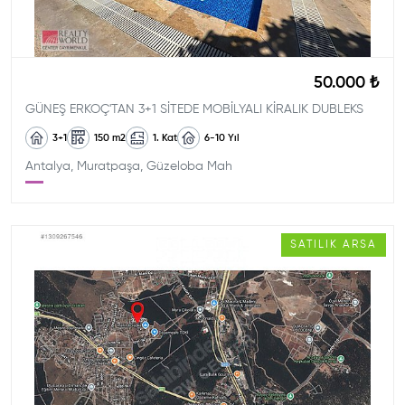
50.000 ₺
GÜNEŞ ERKOÇ'TAN 3+1 SİTEDE MOBİLYALI KİRALIK DUBLEKS
3+1
150
m2
1. Kat
6-10
Yıl
Antalya, Muratpaşa, Güzeloba Mah
SATILIK
ARSA