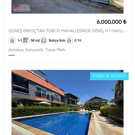
6.000.000 ₺
GÜNEŞ ERKOÇ'TAN TOROS MAHALLESİNDE GENİŞ 1+1 HAVUZLU DAİRE
1+1
58
m2
Bahçe Katı
0
Yıl
Antalya, Konyaaltı, Toros Mah
KIRALIK
KONUT